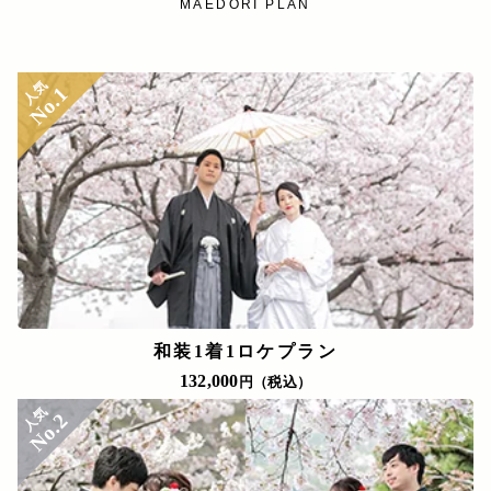
MAEDORI PLAN
人気
No.1
和装1着1ロケプラン
132,000
円（税込）
人気
No.2