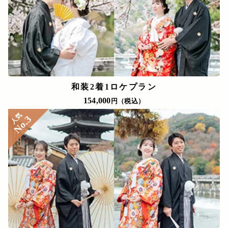
和装2着1ロケプラン
154,000
円（税込）
人気
No.3