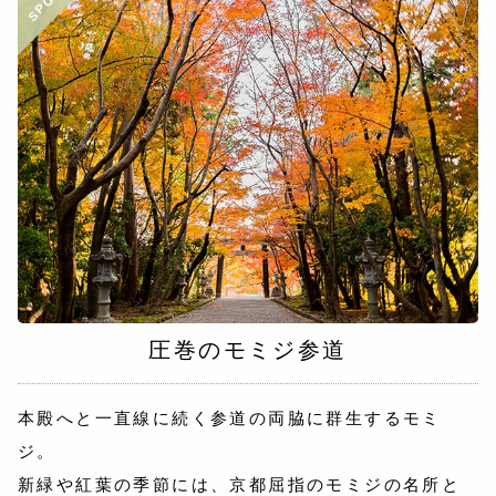
SPOT
圧巻のモミジ参道
本殿へと一直線に続く参道の両脇に群生するモミ
ジ。
新緑や紅葉の季節には、京都屈指のモミジの名所と