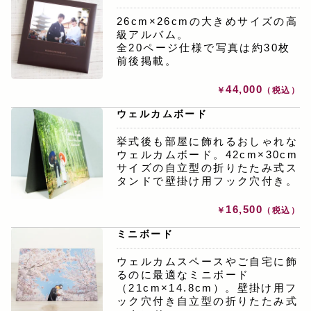
26cm×26cmの大きめサイズの高
級アルバム。
全20ページ仕様で写真は約30枚
前後掲載。
44,000
￥
（税込）
ウェルカムボード
挙式後も部屋に飾れるおしゃれな
ウェルカムボード。42cm×30cm
サイズの自立型の折りたたみ式ス
タンドで壁掛け用フック穴付き。
16,500
￥
（税込）
ミニボード
ウェルカムスペースやご自宅に飾
るのに最適なミニボード
（21cm×14.8cm）。壁掛け用フ
ック穴付き自立型の折りたたみ式