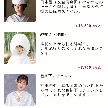
日本髪（文金高島田）のかつらの
上から角隠しを被る白無垢＆色打
掛の伝統的スタイル。
16,500
￥
（税込）
綿帽子（洋髪）
洋髪の上から被る綿帽子。
近年流行りのおしゃれなモダンス
タイル。
7,700
￥
（税込）
色掛下にチェンジ
打掛の中に着る通常の白い掛下か
らおしゃれな色掛下にチェンジし
ておしゃれを楽しめます！