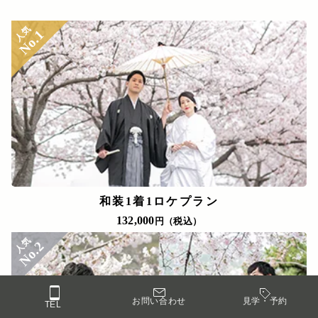
人気
No.1
和装1着1ロケプラン
132,000
円（税込）
人気
No.2
お問い合わせ
見学・予約
TEL