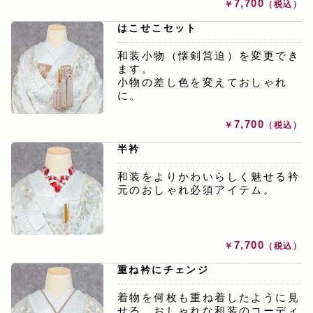
7,700
￥
（税込）
はこせこセット
和装小物（懐剣筥迫）を変更でき
ます。
小物の差し色を変えておしゃれ
に。
7,700
￥
（税込）
半衿
和装をよりかわいらしく魅せる衿
元のおしゃれ必須アイテム。
7,700
￥
（税込）
重ね衿にチェンジ
着物を何枚も重ね着したように見
せる、おしゃれな和装のコーディ