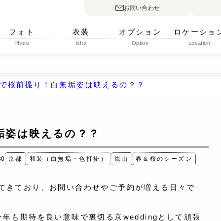
お問い合わせ
フォト
衣装
オプション
ロケーショ
Photo
Isho
Option
Location
で桜前撮り！白無垢姿は映えるの？？
垢姿は映えるの？？
30
京都
和装（白無垢・色打掛）
嵐山
春＆桜のシーズン
てきており、お問い合わせやご予約が増える日々で
年も期待を良い意味で裏切る京weddingとして頑張