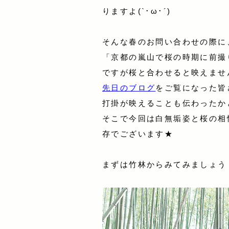
りますよ(`･ω･´)
そんな春のお問い合わせの際に
「京都の嵐山で桜の時期に前撮
ですが桜と合わせると映えませ
先日のブログ
をご覧になった皆
打掛が映えることも伝わったかと思
そこで今回は白無垢姿と桜の相
存でございます★
まずは竹林からみてみましょう