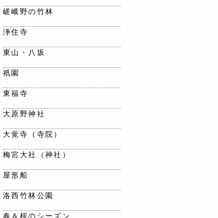
嵯峨野の竹林
浄住寺
東山・八坂
祇園
東福寺
大原野神社
大覚寺（寺院）
梅宮大社（神社）
屋形船
洛西竹林公園
春＆桜のシーズン