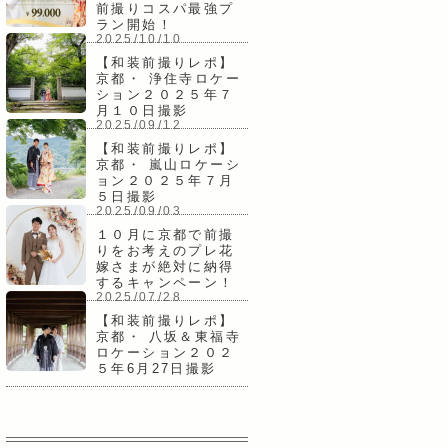
前撮りコスパ最強プ
ラン開始！
2025/10/10
【和装前撮りレポ】
京都・ 浄住寺ロケー
ション２０２５年７
月１０日撮影
2025/09/12
【和装前撮りレポ】
京都・ 嵐山ロケーシ
ョン２０２５年７月
５日撮影
2025/09/03
１０月に京都で前撮
りをお考えのプレ花
嫁さまが絶対に納得
するキャンペーン！
2025/07/28
【和装前撮りレポ】
京都・ 八坂＆東福寺
ロケーション２０２
５年6月27日撮影