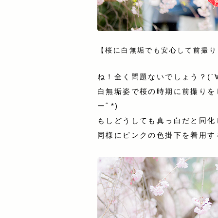
【桜に白無垢でも安心して前撮り
ね！全く問題ないでしょう？(´∀
白無垢姿で桜の時期に前撮りを
ーﾟ*)
もしどうしても真っ白だと同化
同様にピンクの色掛下を着用す