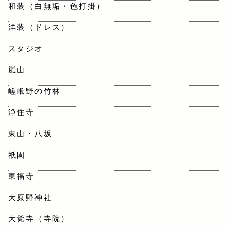
和装（白無垢・色打掛）
洋装（ドレス）
スタジオ
嵐山
嵯峨野の竹林
浄住寺
東山・八坂
祇園
東福寺
大原野神社
大覚寺（寺院）