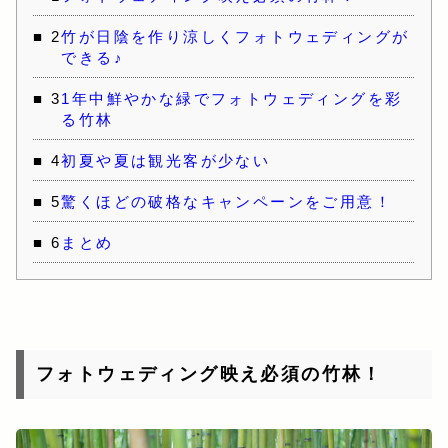
2
竹が日陰を作り涼しくフォトウェディングが
できる♪
3
1年中鮮やかな緑でフォトウェディングを彩
る竹林
4
初夏や夏は観光客が少ない
5
驚くほどの破格なキャンペーンをご用意！
6
まとめ
フォトウェディング映え必須の竹林！